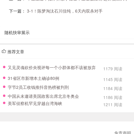
下一篇：
3-1！陈梦淘汰石川佳纯，6天内双杀对手
随机快审展示
推荐文章
又见灵魂砍价央视评每一个小群体都不该被放弃
1179 阅读
31省区市新增本土确诊80例
1145 阅读
字节2员工收钱推抖音热榜被判刑
1184 阅读
中国从未邀请美国政客出席北京冬奥会
1186 阅读
美军侦察机罕见穿越台湾海峡
1211 阅读
免责声明