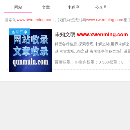
网站
文章
小程序
公众号
搜索词
www.xwenming.com
，我们为您找到与
www.xwenming.com
相
奇闻异事
未知文明
www.xwenming.com
解密各种信息,探索发现,未解之谜,世界未解之
谜,考古发现,ufo之谜,奇闻怪事等各类热门话
百度权重：0 搜狗权重：0 360权重：0