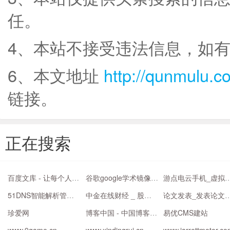
任。
4、本站不接受违法信息，如
6、本文地址
http://qunmulu.c
链接。
正在搜索
百度文库 - 让每个人平等地提升自我
谷歌google学术镜像聚合搜索全搜网
游点电云手机_虚拟手机
51DNS智能解析管理软件
中金在线财经 _ 股票 _ 证券 _ 金融 _ 财经博客
论文发表_发表论文网_职称
珍爱网
博客中国 - 中国博客的发源地 知名博客自媒体的根据地
易优CMS建站