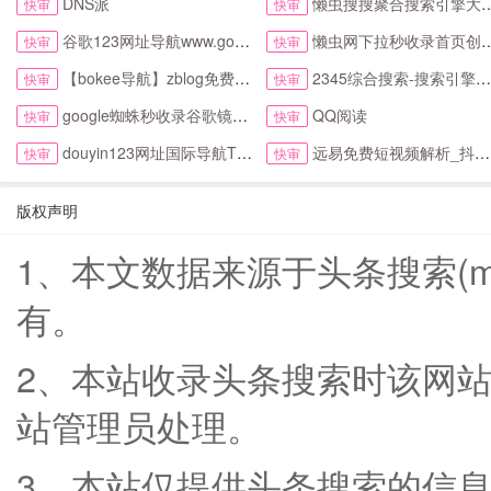
DNS派
懒虫搜搜聚合搜索引擎大全抖音头条综合搜索
快审
快审
谷歌123网址导航www.google123.com.cn首页
懒虫网下拉秒收录首页创新123网址导航首页
快审
快审
【bokee导航】zblog免费自动收录检查反链
2345综合搜索-搜索引擎大全-简易网址导航
快审
快审
google蜘蛛秒收录谷歌镜像访问助手首页
QQ阅读
快审
快审
douyin123网址国际导航TikTok下拉首页
远易免费短视频解析_抖音皮皮虾微视快手去水印
快审
快审
版权声明
1、本文数据来源于头条搜索(m.t
有。
2、本站收录头条搜索时该网
站管理员处理。
3、本站仅提供头条搜索的信