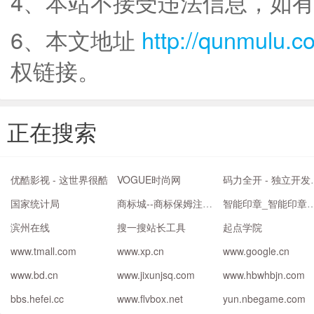
4、本站不接受违法信息，如
6、本文地址
http://qunmulu.c
权链接。
正在搜索
优酷影视 - 这世界很酷
VOGUE时尚网
码力全开 
国家统计局
商标城--商标保姆注册|担保注册|续展转让等一站式服务平台
智能印章_智能印章机_打印盖章一体机_企业印章管
滨州在线
搜一搜站长工具
起点学院
www.tmall.com
www.xp.cn
www.google.cn
www.bd.cn
www.jixunjsq.com
www.hbwhbjn.com
bbs.hefei.cc
www.flvbox.net
yun.nbegame.com