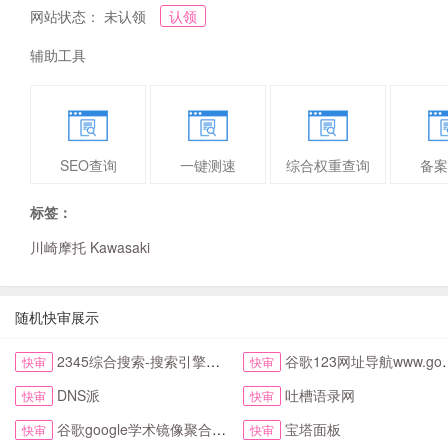
网站状态： 未认领
认领
辅助工具
SEO查询
一键测速
综合权重查询
备案
标签：
川崎摩托 Kawasaki
随机快审展示
2345综合搜索-搜索引擎大全-简易网址导航
谷歌123网址导航www.google123.com.cn首页
快审
快审
DNS派
吐槽语录网
快审
快审
谷歌google学术镜像聚合搜索全搜网
宝塔面板
快审
快审