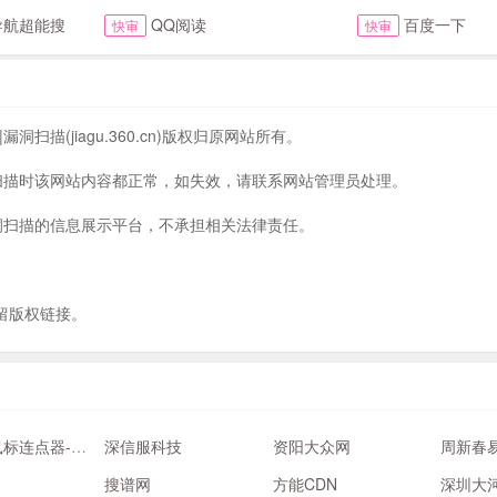
导航超能搜
QQ阅读
百度一下
快审
快审
扫描(jiagu.360.cn)版权归原网站所有。
漏洞扫描时该网站内容都正常，如失效，请联系网站管理员处理。
|漏洞扫描的信息展示平台，不承担相关法律责任。
留版权链接。
鼠大侠-鼠标连点器-鼠标自动点击器
深信服科技
资阳大众网
搜谱网
方能CDN