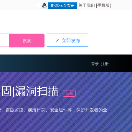
关于我们
[手机版]
立即发布
登录
注册
加固|漏洞扫描
认领
加密、盗版监控、崩溃日志、安全组件等，保护开发者的业