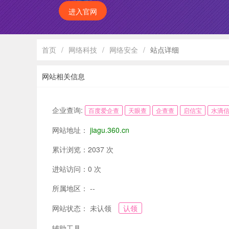
进入官网
首页
/
网络科技
/
网络安全
/
站点详细
网站相关信息
企业查询:
百度爱企查
天眼查
企查查
启信宝
水滴
网站地址：
jiagu.360.cn
累计浏览：2037 次
进站访问：0 次
所属地区： --
网站状态： 未认领
认领
辅助工具