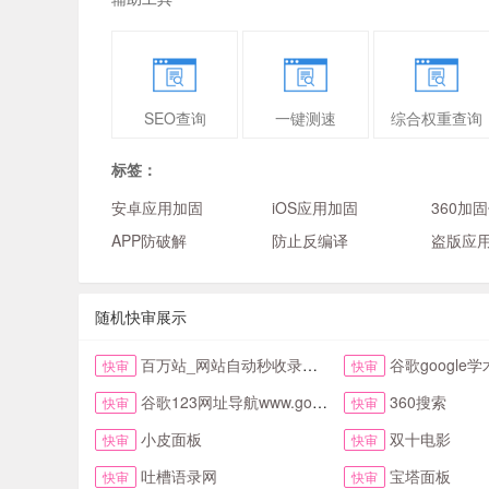
SEO查询
一键测速
综合权重查询
标签：
安卓应用加固
iOS应用加固
360加
APP防破解
防止反编译
盗版应
随机快审展示
百万站_网站自动秒收录与提交入口首页
谷歌google学术镜
快审
快审
谷歌123网址导航www.google123.com.cn首页
360搜索
快审
快审
小皮面板
双十电影
快审
快审
吐槽语录网
宝塔面板
快审
快审