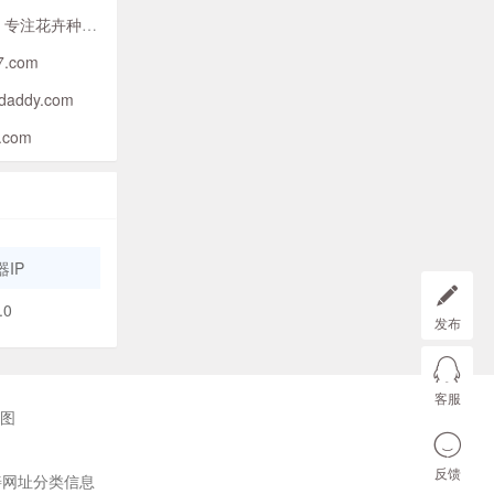
花卉网 - 专注花卉种植及花卉养殖技术的花卉网站(护花网)
7.com
daddy.com
q.com
IP
.0
发布
客服
图
反馈
善网址分类信息