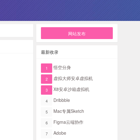
网站发布
最新收录
悟空分身
1
虚拟大师安卓虚拟机
2
X8安卓沙箱虚拟机
3
Dribbble
4
Mac专属Sketch​
5
Figma​云端协作
6
Adobe
7