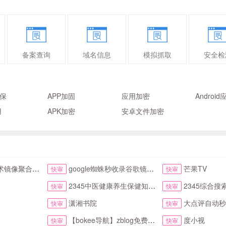
备案查询
域名信息
模拟抓取
安全检
固保
APP加固
应用加密
Androi
用
APK加密
安卓文件加密
像聚合搜索全搜网
google蜘蛛秒收录谷歌镜像访问助手首页
芒果TV
快审
快审
2345中医健康养生保健知识网
2345综合搜索-搜索引
快审
快审
潇湘书院
大点评自动秒收
快审
快审
【bokee导航】zblog免费自动收录检查反链
度小视
快审
快审