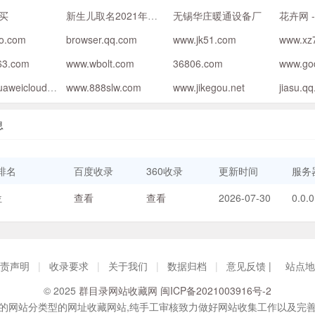
买
新生儿取名2021年好名字大全，新生儿取名网
无锡华庄暖通设备厂
oo.com
browser.qq.com
www.jk51.com
www.xz
63.com
www.wbolt.com
36806.com
www.go
activity.huaweicloud.com
www.888slw.com
www.jikegou.net
jiasu.q
息
排名
百度收录
360收录
更新时间
服务器
位
查看
查看
2026-07-30
0.0.0
责声明
|
收录要求
|
关于我们
|
数据归档
|
意见反馈 |
站点地
© 2025
群目录网站收藏网
闽ICP备2021003916号-2
的网站分类型的网址收藏网站,纯手工审核致力做好网站收集工作以及完