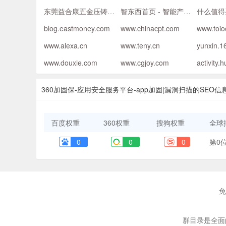
东莞益合康五金压铸制品
智东西首页 - 智能产业媒体与创新服务平台
什么值得
blog.eastmoney.com
www.chinacpt.com
www.toi
www.alexa.cn
www.teny.cn
yunxin.1
www.douxie.com
www.cgjoy.com
360加固保-应用安全服务平台-app加固|漏洞扫描的SEO信
百度权重
360权重
搜狗权重
全球
0
0
0
第0
免
群目录是全面