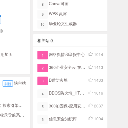
Canva可画
8
WPS 灵犀
9
毕业论文生成器
10
测
相关站点
d应用加固
网络舆情和举报中心
1014
1
360企业安全云-在线终端安全管理解决方案
1413
2
D盾防火墙
1433
3
快审榜
刷新
DDOS防火墙_HTTPS防火墙_游戏防火墙_CC防火墙_服务器防火墙_硬件防火墙_安全盾-腾亿网络
1016
4
擎大全-简易网址导航
360加固保-应用安全服务平台-app加固|漏洞扫描
2037
5
录导航系统首页
信息安全知识库
1004
6