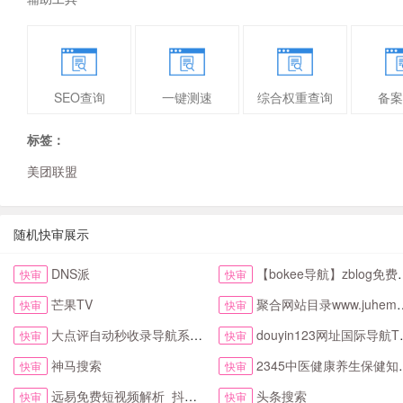
SEO查询
一键测速
综合权重查询
备案
标签：
美团联盟
随机快审展示
DNS派
【bokee导航】zblog免费自动收录检查反链
快审
快审
芒果TV
聚合网站目录www.juhemulu.com.cn名站在线
快审
快审
大点评自动秒收录导航系统首页
douyin123网址国际导航TikTok下拉首页
快审
快审
神马搜索
2345中医健康养生保健知识网
快审
快审
远易免费短视频解析_抖音皮皮虾微视快手去水印
头条搜索
快审
快审