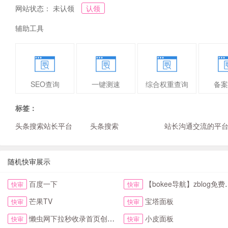
网站状态： 未认领
认领
辅助工具
SEO查询
一键测速
综合权重查询
备案
标签：
头条搜索站长平台
头条搜索
站长沟通交流的平
随机快审展示
百度一下
【bokee导航】zblog免费自动收录检查反链
快审
快审
芒果TV
宝塔面板
快审
快审
懒虫网下拉秒收录首页创新123网址导航首页
小皮面板
快审
快审