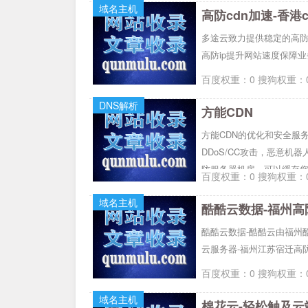
域名主机
高防cdn加速-香港
多途云致力提供稳定的高防cd
高防ip提升网站速度保障
百度权重：0 搜狗权重：0
DNS解析
方能CDN
方能CDN的优化和安全服
DDoS/CC攻击，恶意
防服务器机房，可以缓存
百度权重：0 搜狗权重：0
域名主机
酷酷云数据-酷酷云由福州酷
云服务器-福州江苏宿迁高防
百度权重：0 搜狗权重：0
域名主机
棉花云-轻松触及云