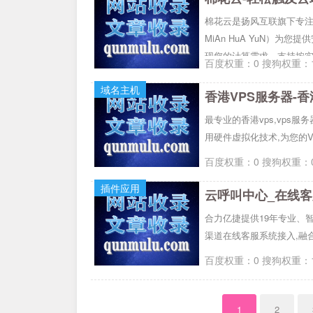
棉花云是扬风互联旗下专注计
MiAn HuA YuN）
现您的计算需求。支持按实
百度权重：0 搜狗权重：1
域名主机
香港VPS服务器-香港
最专业的香港vps,vps服
用硬件虚拟化技术,为您的V
百度权重：0 搜狗权重：0
插件应用
云呼叫中心_在线
合力亿捷提供19年专业、智
渠道在线客服系统接入,融合
百度权重：0 搜狗权重：1
1
2