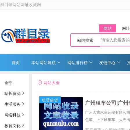
群目录网站网址收藏网
网站
网址
站内搜索
首页
本站网站导航
网站排行榜
友链中心
全部
网站大全
站长资源
租赁借贷
广州租车公司|广州
生活服务
广州宏旅汽车运输有限公
网络科技
包车、上下班租车、大巴
教育文化
百度权重：0 搜狗权重：0