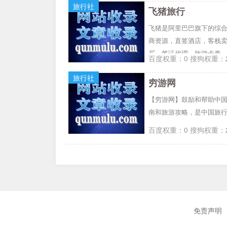
旅行社
飞猪旅行
飞猪是阿里巴巴旗下的综
商资源，直签酒店，客栈
买，签证代理，旅游卡券
百度权重：0 搜狗权重：2
安全、可靠、有保证。
旅行社
穷游网
【穷游网】鼓励和帮助中
南和旅游攻略，是中国旅
百度权重：0 搜狗权重：2
免责声明