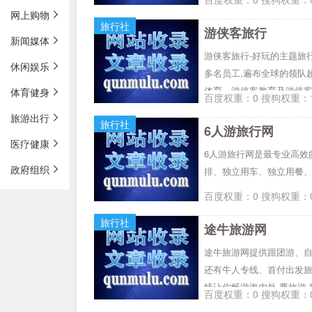
网上购物
旅行社
游侠客旅行
新闻媒体
游侠客旅行-好玩的主题旅行
休闲娱乐
多名员工,遍布全球的领队超
体育、游侠客教育及游侠客
体育健身
百度权重：0 搜狗权重：1
旅游出行
旅行社
6人游旅行网
医疗健康
6人游旅行网是最专业高效
政府组织
排、独立用车、独立用餐
百度权重：0 搜狗权重：0
旅行社
途牛旅游网
途牛旅游网提供跟团游、自
还有牛人专线、首付出发旅
线让你畅游海内外,要旅游,
百度权重：0 搜狗权重：0