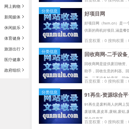
网上购物
分类信息
好项目网
新闻媒体
好项目网（hxm.cn）
休闲娱乐
供新的商机好项目,涵盖餐
体育健身
百度权重：0 搜狗权重：0
旅游出行
分类信息
回收商网-二手设备
医疗健康
回收商网是提供废旧物资
政府组织
助手，回收生意的利器。
资、二手设备拍卖等，回
百度权重：0 搜狗权重：0
潮中运筹帷幄。做二手设
分类信息
91再生-资源综合平
91再生是废料商人的网上贸
废玻璃,废皮革,废铜,废铝
展会信息等。
百度权重：0 搜狗权重：0