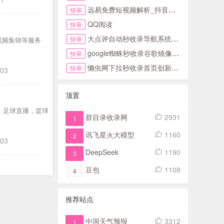
远易免费短视频解析_抖音皮皮虾微视快手去水印
快审
QQ阅读
快审
大点评自动秒收录导航系统首页
快审
视频集锦等服务
google蜘蛛秒收录谷歌镜像访问助手首页
快审
懒虫网下拉秒收录首页创新123网址导航首页
快审
-03
顶置
，足球直播，篮球
群目录收录网
2931
1
讯飞星火大模型
1160
2
-03
DeepSeek
1190
3
豆包
1108
4
推荐站点
中国天气预报
3312
1