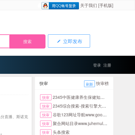
关于我们
[手机版]
立即发布
登录
注册
快审
快审榜
刷新
2345中医健康养生保健知识网
快审
2345综合搜索-搜索引擎大全-简易网址导航
快审
谷歌123网址导航www.google123.com.cn首页
快审
比分直播、斯诺克
聚合网站目录www.juhemulu.com.cn名站在线
快审
头条搜索
快审
11