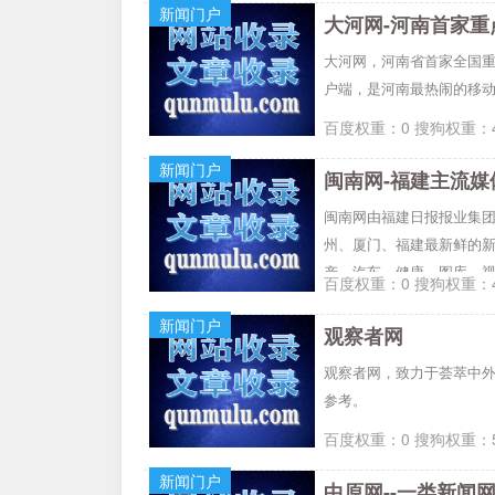
新闻门户
大河网-河南首家重
大河网，河南省首家全国
户端，是河南最热闹的移
百度权重：0 搜狗权重：4
新闻门户
闽南网-福建主流媒
闽南网由福建日报报业集
州、厦门、福建最新鲜的
产、汽车、健康、图库、
百度权重：0 搜狗权重：4
力打造闽南最大的新闻门
新闻门户
观察者网
观察者网，致力于荟萃中
参考。
百度权重：0 搜狗权重：5
新闻门户
中原网--一类新闻网