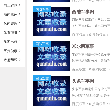
网上购物
国防军事
西陆军事网
新闻媒体
西陆网是军事门户网站，
休闲娱乐
关注军事利益，对比国际
体育健身
百度权重：0 搜狗权重：1
旅游出行
国防军事
米尔网军事
医疗健康
米尔军事网是一家特色军事
政府组织
这里找到深度分析，最新
百度权重：0 搜狗权重：0
国防军事
头条军事网
头条军事网是中国专业的军事
备,台海情报,社会热点,参
百度权重：0 搜狗权重：0