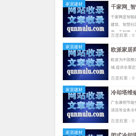
家居建材
千家网_
千家网是智能
建筑、智慧社
商、工程商、
百度权重：0 
务，是弱电智
家居建材
欧派家居商
欧派为中国整
城,提供全屋
百度权重：0 
家居建材
冷却塔维
广东康明节能
清洗等业务冷
百度权重：0 
家居建材