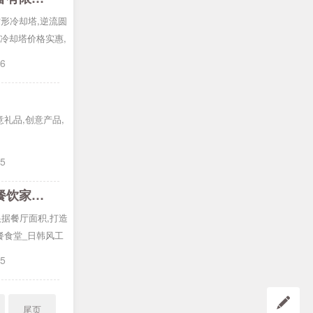
形冷却塔,逆流圆
,冷却塔价格实惠,
16
意礼品,创意产品,
15
西餐厅快餐厅桌椅_咖啡桌椅价格_餐饮桌椅定制批发 - 澳格餐桌椅餐饮家具厂
根据餐厅面积,打造
餐食堂_日韩风工
15
尾页