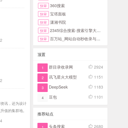
360搜索
快审
宝塔面板
快审
潇湘书院
快审
2345综合搜索-搜索引擎大全-简易网址导航
快审
百万站_网站自动秒收录与提交入口首页
快审
12
顶置
群目录收录网
2924
1
讯飞星火大模型
1151
2
12
DeepSeek
1183
3
豆包
1101
4
和资讯，还为设计
流升值的集群地。
推荐站点
24
头条搜索
2680
1