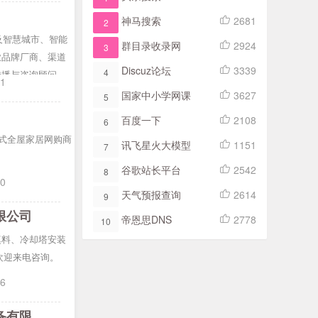
神马搜索
2681
2
及智慧城市、智能
群目录收录网
2924
3
业品牌厂商、渠道
Discuz论坛
3339
4
传播与咨询顾问服
21
国家中小学网课
3627
5
百度一下
2108
6
式全屋家居网购商
讯飞星火大模型
1151
7
谷歌站长平台
2542
8
30
天气预报查询
2614
9
限公司
帝恩思DNS
2778
10
填料、冷却塔安装
欢迎来电咨询。
16
闭式冷却塔厂家-横流闭式冷却塔-方形冷却塔-广东特菱节能空调设备有限公司