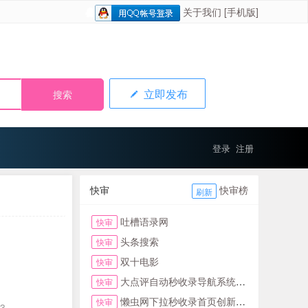
关于我们
[手机版]
立即发布
登录
注册
快审
快审榜
刷新
吐槽语录网
快审
头条搜索
快审
双十电影
快审
大点评自动秒收录导航系统首页
快审
懒虫网下拉秒收录首页创新123网址导航首页
快审
03