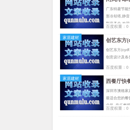
广东特菱节能
形冷却塔,静音
型号齐全,欢
百度权重：0 
家居建材
创艺东方(
创艺东方(cy
创意设计及各
百度权重：0 
家居建材
深圳市澳格家
最适合您的餐
业风_音乐餐
百度权重：0 