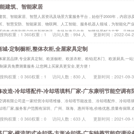
智能建筑、智能家居
建筑、智能家居、智慧人居资讯及场景方案服务平台，始创于2000年，内容涉
区、智慧安防、智能家居、物联网、人工智能、服务机器人领域，为智能化产
系统集成商和用户提供新闻资讯、市场与产品信息、智慧场景解决方案、品牌
搜狗权重：1 360权重：1
访问人数：
994
人 更新时间：
2022-04-
能化专业人员的首选平台。
城-定制橱柜,整体衣柜,全屋家具定制
体家居品牌,专业家具定制、欧派橱柜、欧派衣柜、欧铂尼木门、欧派厨具,一站
定制家具免费测量服务,让您网上买家具更安全,更方便！
搜狗权重：0 360权重：1
访问人数：
830
人 更新时间：
2021-09-
修改造-冷却塔配件-冷却塔填料厂家-广东康明节能空调有
空调有限公司是一家经营冷却塔维修、冷却塔节能改造、冷却塔配件、冷却塔
却塔厂家,服务客户范围有深圳、广州、珠海、惠州等地,价格优惠,质量有保障,
搜狗权重：0 360权重：0
访问人数：
633
人 更新时间：
2021-09-