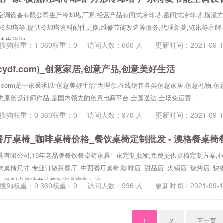
空调设备有限公司生产冷却塔厂家,经营产品有闭式冷却塔,密闭式冷却塔,横流方
冷却塔等,提供冷却塔填料配件更换,维修节能改造等服务,代理新菱,览讯等品牌
迎来电咨询。
搜狗权重：1 360权重：0
访问人数：
660
人 更新时间：
2021-09-
cydf.com)_创意家居,创意产品,创意美好生活
df.com)是一家秉承以“创意美好生活”为理念,在线销售各类创意家居,创意礼物,创
类原创设计师作品,是国内领先的创意电商平台.全国送达,全场免运费.
搜狗权重：0 360权重：0
访问人数：
970
人 更新时间：
2021-09-
具有限公司,19年老品牌餐饮餐桌椅家具厂家定制批发,免费提供桌椅定制方案,
饮桌椅尺寸.专业订做茶餐厅_中西餐厅桌椅,咖啡店_甜品店_火锅店_烧烤店_快
吧_酒吧桌椅沙发的餐饮家具定制厂家.
搜狗权重：0 360权重：0
访问人数：
996
人 更新时间：
2021-09-
1
2
下一页