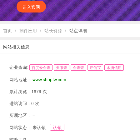
进入官网
首页
/
插件应用
/
站长资源
/
站点详细
网站相关信息
企业查询:
百度爱企查
天眼查
企查查
启信宝
水滴信用
网站地址：
www.shopfw.com
累计浏览：1679 次
进站访问：0 次
所属地区： --
网站状态： 未认领
认领
辅助工具