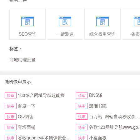
SEO查询
一键测速
综合权重查询
备案
标签：
商城助理批量
随机快审展示
163综合网址导航超能搜
DNS派
快审
快审
百度一下
潇湘书院
快审
快审
QQ阅读
百万站_网站自动秒收录与提交入口首页
快审
快审
宝塔面板
谷歌123网址导航www.google123.com.cn首页
快审
快审
谷歌google学术镜像聚合搜索全搜网
小皮面板
快审
快审