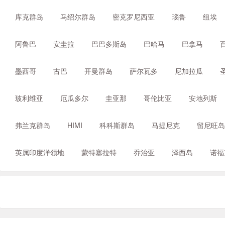
库克群岛
马绍尔群岛
密克罗尼西亚
瑙鲁
纽埃
阿鲁巴
安圭拉
巴巴多斯岛
巴哈马
巴拿马
墨西哥
古巴
开曼群岛
萨尔瓦多
尼加拉瓜
玻利维亚
厄瓜多尔
圭亚那
哥伦比亚
安地列斯
弗兰克群岛
HIMI
科科斯群岛
马提尼克
留尼旺岛
英属印度洋领地
蒙特塞拉特
乔治亚
泽西岛
诺福