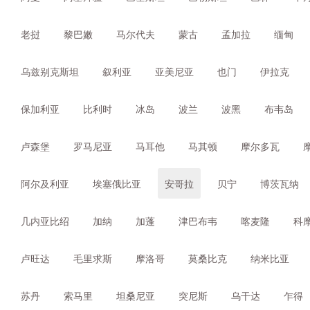
老挝
黎巴嫩
马尔代夫
蒙古
孟加拉
缅甸
乌兹别克斯坦
叙利亚
亚美尼亚
也门
伊拉克
保加利亚
比利时
冰岛
波兰
波黑
布韦岛
卢森堡
罗马尼亚
马耳他
马其顿
摩尔多瓦
阿尔及利亚
埃塞俄比亚
安哥拉
贝宁
博茨瓦纳
几内亚比绍
加纳
加蓬
津巴布韦
喀麦隆
科
卢旺达
毛里求斯
摩洛哥
莫桑比克
纳米比亚
苏丹
索马里
坦桑尼亚
突尼斯
乌干达
乍得