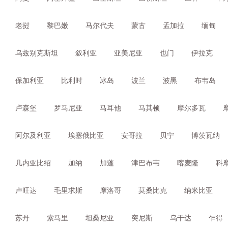
老挝
黎巴嫩
马尔代夫
蒙古
孟加拉
缅甸
乌兹别克斯坦
叙利亚
亚美尼亚
也门
伊拉克
保加利亚
比利时
冰岛
波兰
波黑
布韦岛
卢森堡
罗马尼亚
马耳他
马其顿
摩尔多瓦
阿尔及利亚
埃塞俄比亚
安哥拉
贝宁
博茨瓦纳
几内亚比绍
加纳
加蓬
津巴布韦
喀麦隆
科
卢旺达
毛里求斯
摩洛哥
莫桑比克
纳米比亚
苏丹
索马里
坦桑尼亚
突尼斯
乌干达
乍得