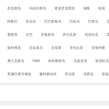
库克群岛
马绍尔群岛
密克罗尼西亚
瑙鲁
纽埃
阿鲁巴
安圭拉
巴巴多斯岛
巴哈马
巴拿马
墨西哥
古巴
开曼群岛
萨尔瓦多
尼加拉瓜
玻利维亚
厄瓜多尔
圭亚那
哥伦比亚
安地列斯
弗兰克群岛
HIMI
科科斯群岛
马提尼克
留尼旺岛
英属印度洋领地
蒙特塞拉特
乔治亚
泽西岛
诺福