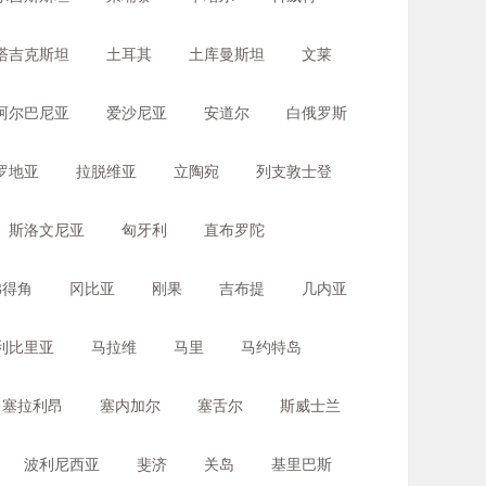
塔吉克斯坦
土耳其
土库曼斯坦
文莱
阿尔巴尼亚
爱沙尼亚
安道尔
白俄罗斯
罗地亚
拉脱维亚
立陶宛
列支敦士登
斯洛文尼亚
匈牙利
直布罗陀
佛得角
冈比亚
刚果
吉布提
几内亚
利比里亚
马拉维
马里
马约特岛
塞拉利昂
塞内加尔
塞舌尔
斯威士兰
波利尼西亚
斐济
关岛
基里巴斯