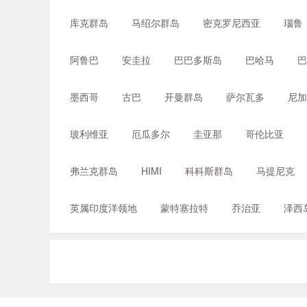
库克群岛
马绍尔群岛
密克罗尼西亚
瑙鲁
阿鲁巴
安圭拉
巴巴多斯岛
巴哈马
巴
墨西哥
古巴
开曼群岛
萨尔瓦多
尼加
玻利维亚
厄瓜多尔
圭亚那
哥伦比亚
弗兰克群岛
HIMI
科科斯群岛
马提尼克
英属印度洋领地
蒙特塞拉特
乔治亚
泽西