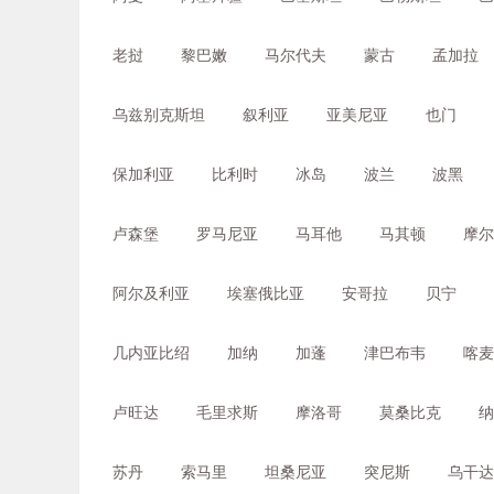
老挝
黎巴嫩
马尔代夫
蒙古
孟加拉
乌兹别克斯坦
叙利亚
亚美尼亚
也门
保加利亚
比利时
冰岛
波兰
波黑
卢森堡
罗马尼亚
马耳他
马其顿
摩尔
阿尔及利亚
埃塞俄比亚
安哥拉
贝宁
几内亚比绍
加纳
加蓬
津巴布韦
喀麦
卢旺达
毛里求斯
摩洛哥
莫桑比克
纳
苏丹
索马里
坦桑尼亚
突尼斯
乌干达