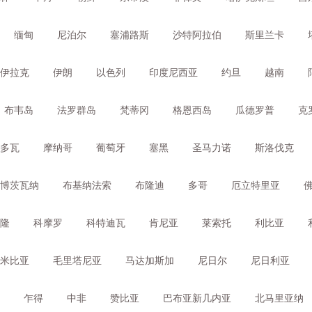
缅甸
尼泊尔
塞浦路斯
沙特阿拉伯
斯里兰卡
伊拉克
伊朗
以色列
印度尼西亚
约旦
越南
布韦岛
法罗群岛
梵蒂冈
格恩西岛
瓜德罗普
克
多瓦
摩纳哥
葡萄牙
塞黑
圣马力诺
斯洛伐克
博茨瓦纳
布基纳法索
布隆迪
多哥
厄立特里亚
隆
科摩罗
科特迪瓦
肯尼亚
莱索托
利比亚
米比亚
毛里塔尼亚
马达加斯加
尼日尔
尼日利亚
乍得
中非
赞比亚
巴布亚新几内亚
北马里亚纳