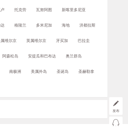
瓦卢
托克劳
瓦努阿图
新喀里多尼亚
纳达
格陵兰
多米尼加
海地
洪都拉斯
美属维尔京
英属维尔京
牙买加
巴拉圭
阿森松岛
安提瓜和巴布达
奥兰群岛
南极洲
美属外岛
圣诞岛
圣赫勒拿
发布