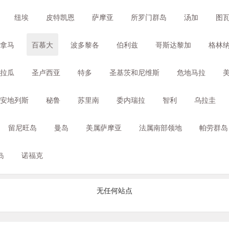
纽埃
皮特凯恩
萨摩亚
所罗门群岛
汤加
图
拿马
百慕大
波多黎各
伯利兹
哥斯达黎加
格林
拉瓜
圣卢西亚
特多
圣基茨和尼维斯
危地马拉
安地列斯
秘鲁
苏里南
委内瑞拉
智利
乌拉圭
留尼旺岛
曼岛
美属萨摩亚
法属南部领地
帕劳群岛
岛
诺福克
无任何站点