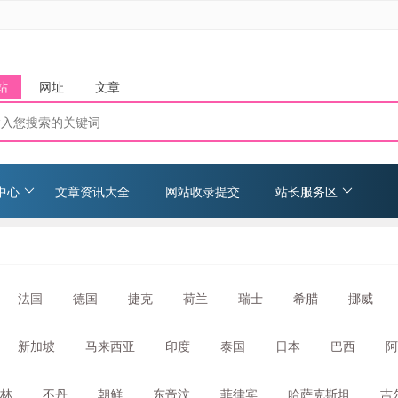
站
网址
文章
中心
文章资讯大全
网站收录提交
站长服务区
法国
德国
捷克
荷兰
瑞士
希腊
挪威
新加坡
马来西亚
印度
泰国
日本
巴西
阿
林
不丹
朝鲜
东帝汶
菲律宾
哈萨克斯坦
吉