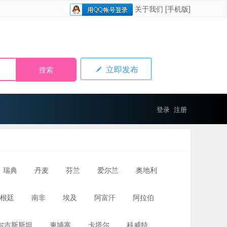
关于我们
[手机版]
立即发布
登录
注册
瑞典
丹麦
芬兰
爱尔兰
奥地利
根廷
南非
埃及
阿富汗
阿拉伯
尔吉斯斯坦
柬埔寨
卡塔尔
科威特