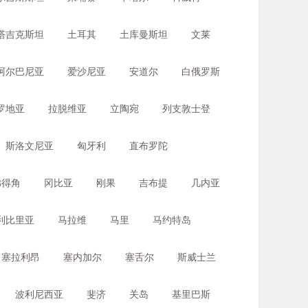
塔吉克斯坦
土耳其
土库曼斯坦
文莱
阿尔巴尼亚
爱沙尼亚
安道尔
白俄罗斯
罗地亚
拉脱维亚
立陶宛
列支敦士登
斯洛文尼亚
匈牙利
直布罗陀
佛得角
冈比亚
刚果
吉布提
几内亚
利比里亚
马拉维
马里
马约特岛
塞拉利昂
塞内加尔
塞舌尔
斯威士兰
波利尼西亚
斐济
关岛
基里巴斯