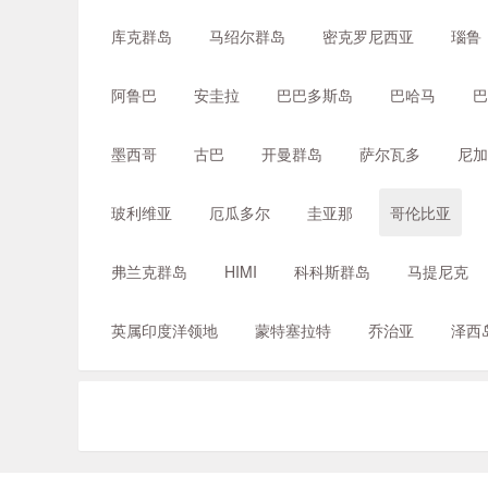
库克群岛
马绍尔群岛
密克罗尼西亚
瑙鲁
阿鲁巴
安圭拉
巴巴多斯岛
巴哈马
巴
墨西哥
古巴
开曼群岛
萨尔瓦多
尼加
玻利维亚
厄瓜多尔
圭亚那
哥伦比亚
弗兰克群岛
HIMI
科科斯群岛
马提尼克
英属印度洋领地
蒙特塞拉特
乔治亚
泽西