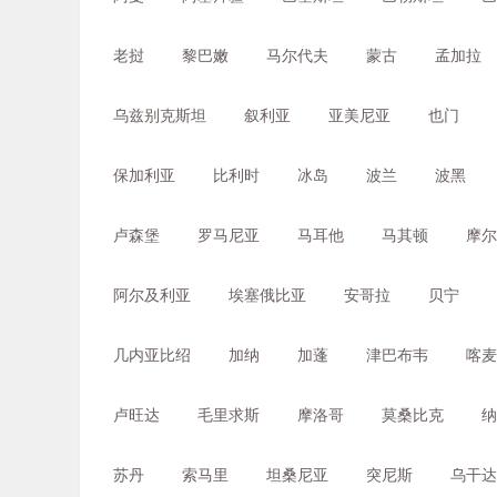
老挝
黎巴嫩
马尔代夫
蒙古
孟加拉
乌兹别克斯坦
叙利亚
亚美尼亚
也门
保加利亚
比利时
冰岛
波兰
波黑
卢森堡
罗马尼亚
马耳他
马其顿
摩尔
阿尔及利亚
埃塞俄比亚
安哥拉
贝宁
几内亚比绍
加纳
加蓬
津巴布韦
喀麦
卢旺达
毛里求斯
摩洛哥
莫桑比克
纳
苏丹
索马里
坦桑尼亚
突尼斯
乌干达