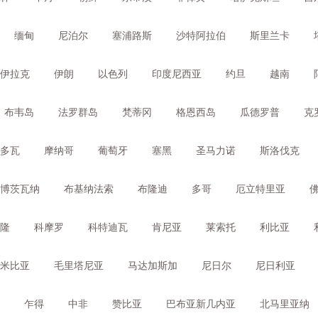
缅甸
尼泊尔
塞浦路斯
沙特阿拉伯
斯里兰卡
伊拉克
伊朗
以色列
印度尼西亚
约旦
越南
布韦岛
法罗群岛
梵蒂冈
格恩西岛
瓜德罗普
克
多瓦
摩纳哥
葡萄牙
塞黑
圣马力诺
斯洛伐克
博茨瓦纳
布基纳法索
布隆迪
多哥
厄立特里亚
隆
科摩罗
科特迪瓦
肯尼亚
莱索托
利比亚
米比亚
毛里塔尼亚
马达加斯加
尼日尔
尼日利亚
乍得
中非
赞比亚
巴布亚新几内亚
北马里亚纳