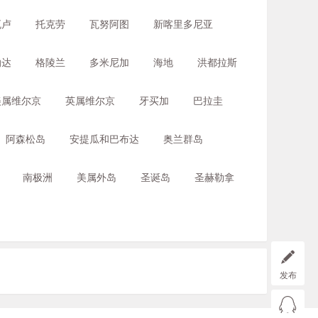
瓦卢
托克劳
瓦努阿图
新喀里多尼亚
纳达
格陵兰
多米尼加
海地
洪都拉斯
美属维尔京
英属维尔京
牙买加
巴拉圭
阿森松岛
安提瓜和巴布达
奥兰群岛
南极洲
美属外岛
圣诞岛
圣赫勒拿
发布