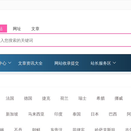
站
网址
文章
中心
文章资讯大全
网站收录提交
站长服务区
法国
德国
捷克
荷兰
瑞士
希腊
挪威
新加坡
马来西亚
印度
泰国
日本
巴西
阿
林
不丹
朝鲜
东帝汶
菲律宾
哈萨克斯坦
吉