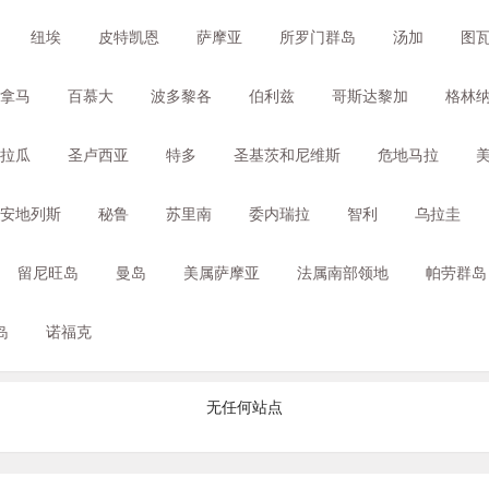
纽埃
皮特凯恩
萨摩亚
所罗门群岛
汤加
图
拿马
百慕大
波多黎各
伯利兹
哥斯达黎加
格林
拉瓜
圣卢西亚
特多
圣基茨和尼维斯
危地马拉
安地列斯
秘鲁
苏里南
委内瑞拉
智利
乌拉圭
留尼旺岛
曼岛
美属萨摩亚
法属南部领地
帕劳群岛
岛
诺福克
无任何站点