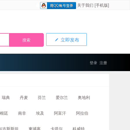
关于我们
[手机版]
立即发布
登录
注册
瑞典
丹麦
芬兰
爱尔兰
奥地利
根廷
南非
埃及
阿富汗
阿拉伯
尔吉斯斯坦
柬埔寨
卡塔尔
科威特