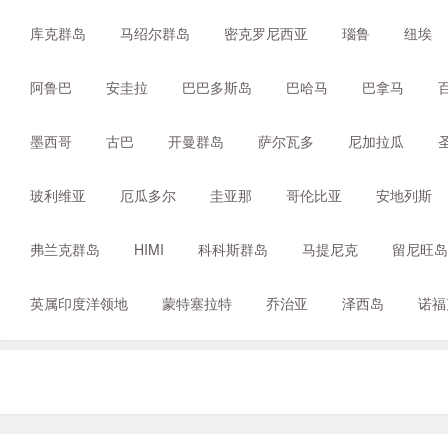
库克群岛
马绍尔群岛
密克罗尼西亚
瑙鲁
纽埃
阿鲁巴
安圭拉
巴巴多斯岛
巴哈马
巴拿马
墨西哥
古巴
开曼群岛
萨尔瓦多
尼加拉瓜
玻利维亚
厄瓜多尔
圭亚那
哥伦比亚
安地列斯
弗兰克群岛
HIMI
科科斯群岛
马提尼克
留尼旺岛
英属印度洋领地
蒙特塞拉特
乔治亚
泽西岛
诺福