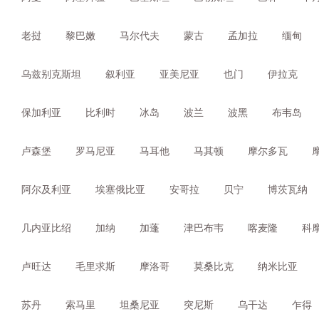
老挝
黎巴嫩
马尔代夫
蒙古
孟加拉
缅甸
乌兹别克斯坦
叙利亚
亚美尼亚
也门
伊拉克
保加利亚
比利时
冰岛
波兰
波黑
布韦岛
卢森堡
罗马尼亚
马耳他
马其顿
摩尔多瓦
阿尔及利亚
埃塞俄比亚
安哥拉
贝宁
博茨瓦纳
几内亚比绍
加纳
加蓬
津巴布韦
喀麦隆
科
卢旺达
毛里求斯
摩洛哥
莫桑比克
纳米比亚
苏丹
索马里
坦桑尼亚
突尼斯
乌干达
乍得